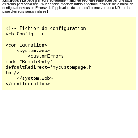
Remarques :
La page d'erreurs actuellement affichée peut être remplacée par une page
d'erreurs personnalisée. Pour ce faire, modifiez l'attribut "defaultRedirect" de la balise de
configuration <customErrors> de l'application, de sorte qu'il pointe vers une URL de la
page d'erreurs personnalisée !
<!-- Fichier de configuration 
Web.Config -->

<configuration>

    <system.web>

        <customErrors 
mode="RemoteOnly" 
defaultRedirect="mycustompage.h
tm"/>

    </system.web>

</configuration>