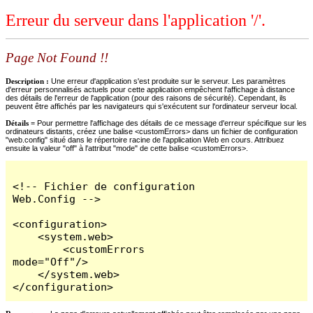
Erreur du serveur dans l'application '/'.
Page Not Found !!
Description :
Une erreur d'application s'est produite sur le serveur. Les paramètres
d'erreur personnalisés actuels pour cette application empêchent l'affichage à distance
des détails de l'erreur de l'application (pour des raisons de sécurité). Cependant, ils
peuvent être affichés par les navigateurs qui s'exécutent sur l'ordinateur serveur local.
Détails =
Pour permettre l'affichage des détails de ce message d'erreur spécifique sur les
ordinateurs distants, créez une balise <customErrors> dans un fichier de configuration
"web.config" situé dans le répertoire racine de l'application Web en cours. Attribuez
ensuite la valeur "off" à l'attribut "mode" de cette balise <customErrors>.
<!-- Fichier de configuration 
Web.Config -->

<configuration>

    <system.web>

        <customErrors 
mode="Off"/>

    </system.web>

</configuration>